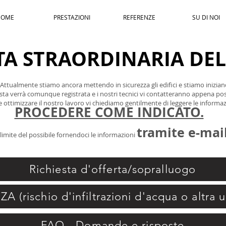
HOME
PRESTAZIONI
REFERENZE
SU DI NOI
A STRAORDINARIA DEL 
ttualmente stiamo ancora mettendo in sicurezza gli edifici e stiamo iniziand
esta verrà comunque registrata e i nostri tecnici vi contatteranno appena poss
e ottimizzare il nostro lavoro vi chiediamo gentilmente di
leggere le informaz
PROCEDERE COME INDICATO.
tramite e-mai
 limite del possibile fornendoci le informazioni
Richiesta d'offerta/sopralluogo
 (rischio d'infiltrazioni d'acqua o altra 
FAQ - Domande e risposte